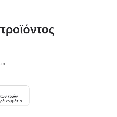
προϊόντος
 cm
m
 των τριών
κρά κομμάτια.