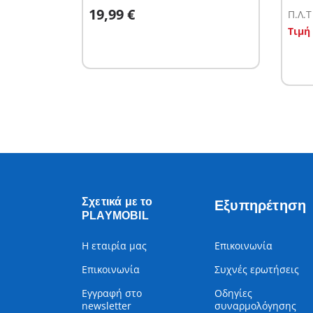
Στο καλάθι
19,99 €
Π.Λ.T
Σ
Τιμή
Σχετικά με το
Εξυπηρέτηση
PLAYMOBIL
Η εταιρία μας
Επικοινωνία
Επικοινωνία
Συχνές ερωτήσεις
Εγγραφή στο
Οδηγίες
newsletter
συναρμολόγησης