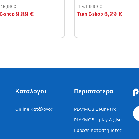
Π.Λ.T
15,99 €
9,99 €
το καλάθι
Στο καλάθι
9,89 €
6,29 €
 E-shop
Τιμή E-shop
Κατάλογοι
Περισσότερα
Online Κατάλογος
PLAYMOBIL FunPark
PLAYMOBIL play & give
Εύρεση Καταστήματος