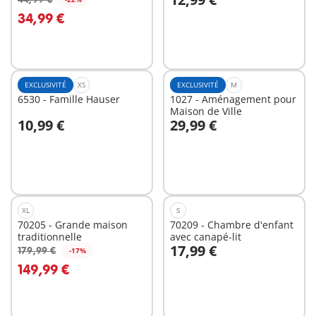
Au panier
Au panier
34,99 €
EXCLUSIVITÉ
XS
EXCLUSIVITÉ
M
6530 - Famille Hauser
1027 - Aménagement pour
Maison de Ville
10,99 €
29,99 €
Au panier
Au panier
XL
S
70205 - Grande maison
70209 - Chambre d'enfant
traditionnelle
avec canapé-lit
17,99 €
179,99 €
-17%
Au panier
Au panier
149,99 €