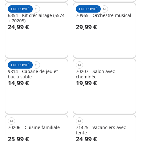
EXCLUSIVITÉ
XS
EXCLUSIVITÉ
M
6354 - Kit d'éclairage (5574
70965 - Orchestre musical
+ 70205)
24,99 €
29,99 €
Au panier
Au panier
EXCLUSIVITÉ
XS
M
9814 - Cabane de jeu et
70207 - Salon avec
bac à sable
cheminée
14,99 €
19,99 €
Au panier
Au panier
M
M
70206 - Cuisine familiale
71425 - Vacanciers avec
tente
25,99 €
24,99 €