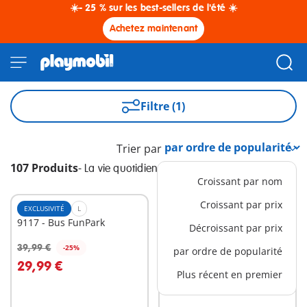
☀️- 25 % sur les best-sellers de l'été ☀️
Achetez maintenant
Filtre (1)
Trier par
107 Produits
-
La vie quotidienne
Croissant par nom
Croissant par prix
EXCLUSIVITÉ
L
XL
9117 - Bus FunPark
71327 - Ecole aménagée
Décroissant par prix
39,99 €
119,99 €
-25%
-25%
par ordre de popularité
Au panier
Au panier
29,99 €
89,99 €
Plus récent en premier