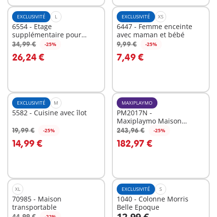
EXCLUSIVITÉ
L
EXCLUSIVITÉ
XS
6554 - Etage
6447 - Femme enceinte
supplémentaire pour
avec maman et bébé
Maison moderne
34,99 €
9,99 €
-25%
-25%
Au panier
Au panier
26,24 €
7,49 €
EXCLUSIVITÉ
M
MAXIPLAYMO
5582 - Cuisine avec îlot
PM2017N -
Maxiplaymo Maison
Traditionnelle
19,99 €
243,96 €
-25%
-25%
Au panier
Au panier
14,99 €
182,97 €
XL
EXCLUSIVITÉ
S
70985 - Maison
1040 - Colonne Morris
transportable
Belle Epoque
12,99 €
44,99 €
-22%