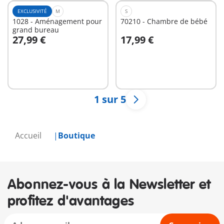
EXCLUSIVITÉ
M
S
1028 - Aménagement pour
70210 - Chambre de bébé
grand bureau
27,99 €
17,99 €
Au panier
Au panier
1 sur 5
Accueil
Boutique
Abonnez-vous à la Newsletter et
profitez d'avantages