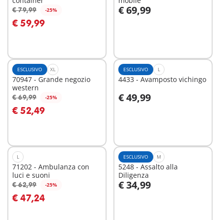
container
mobile
€ 69,99
€ 79,99
-25%
Aggiungi al carrello
Aggiungi al carrello
€ 59,99
ESCLUSIVO
XL
ESCLUSIVO
L
70947 - Grande negozio
4433 - Avamposto vichingo
western
€ 49,99
€ 69,99
-25%
Aggiungi al carrello
Aggiungi al carrello
€ 52,49
L
ESCLUSIVO
M
71202 - Ambulanza con
5248 - Assalto alla
luci e suoni
Diligenza
€ 34,99
€ 62,99
-25%
Aggiungi al carrello
Aggiungi al carrello
€ 47,24