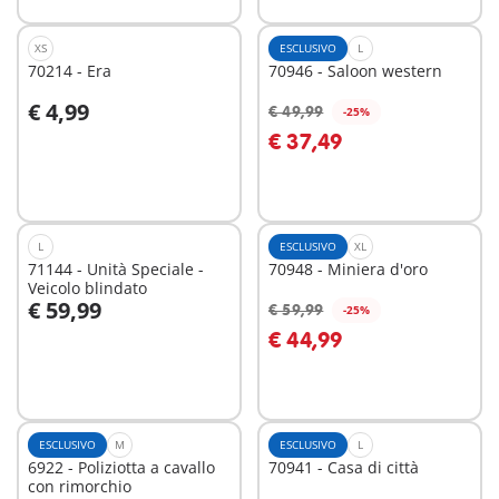
XS
ESCLUSIVO
L
70214 - Era
70946 - Saloon western
€ 4,99
€ 49,99
-25%
Aggiungi al carrello
Aggiungi al carrello
€ 37,49
L
ESCLUSIVO
XL
71144 - Unità Speciale -
70948 - Miniera d'oro
Veicolo blindato
€ 59,99
€ 59,99
-25%
Aggiungi al carrello
Aggiungi al carrello
€ 44,99
ESCLUSIVO
M
ESCLUSIVO
L
6922 - Poliziotta a cavallo
70941 - Casa di città
con rimorchio