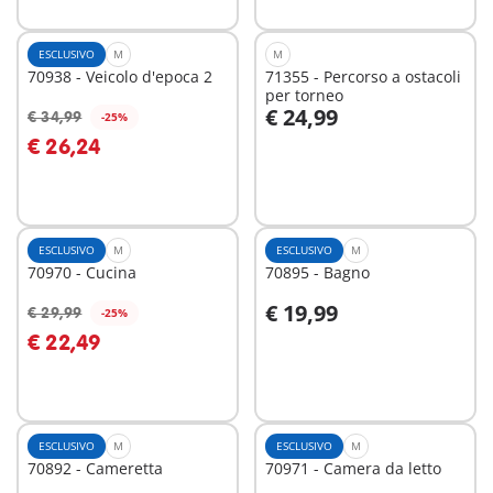
ESCLUSIVO
M
M
70938 - Veicolo d'epoca 2
71355 - Percorso a ostacoli
per torneo
€ 24,99
€ 34,99
-25%
Aggiungi al carrello
Aggiungi al carrello
€ 26,24
ESCLUSIVO
M
ESCLUSIVO
M
70970 - Cucina
70895 - Bagno
€ 19,99
€ 29,99
-25%
Aggiungi al carrello
Aggiungi al carrello
€ 22,49
ESCLUSIVO
M
ESCLUSIVO
M
70892 - Cameretta
70971 - Camera da letto