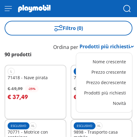
Filtro (0)
Ordina per
90 prodotti
Nome crescente
L
ESCLUSIVO
Prezzo crescente
XL
71418 - Nave pirata
70945 - Fattoria western
Prezzo decrescente
€ 49,99
€ 79,99
-25%
-25%
Aggiungi al carrello
Aggiungi al carrello
Prodotti più richiesti
€ 37,49
€ 59,99
Novità
ESCLUSIVO
XL
ESCLUSIVO
XL
70771 - Motrice con
9898 - Trasporto casa