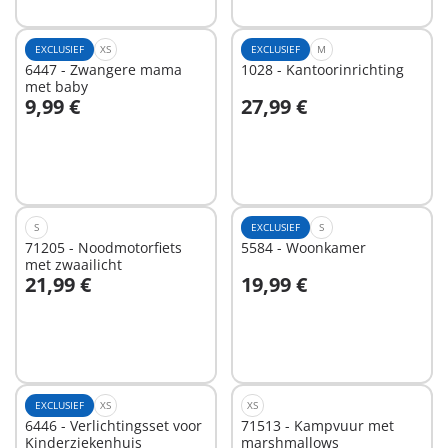
EXCLUSIEF
XS
EXCLUSIEF
M
6447 - Zwangere mama
1028 - Kantoorinrichting
met baby
9,99 €
27,99 €
In winkelwagen
In winkelwagen
S
EXCLUSIEF
S
71205 - Noodmotorfiets
5584 - Woonkamer
met zwaailicht
21,99 €
19,99 €
In winkelwagen
In winkelwagen
EXCLUSIEF
XS
XS
6446 - Verlichtingsset voor
71513 - Kampvuur met
Kinderziekenhuis
marshmallows