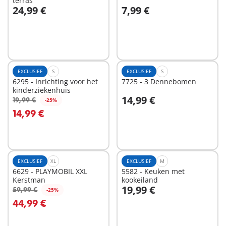
terras
24,99 €
7,99 €
In winkelwagen
In winkelwagen
EXCLUSIEF
S
EXCLUSIEF
S
6295 - Inrichting voor het
7725 - 3 Dennebomen
kinderziekenhuis
14,99 €
19,99 €
-25%
In winkelwagen
In winkelwagen
14,99 €
EXCLUSIEF
XL
EXCLUSIEF
M
6629 - PLAYMOBIL XXL
5582 - Keuken met
Kerstman
kookeiland
19,99 €
59,99 €
-25%
In winkelwagen
In winkelwagen
44,99 €