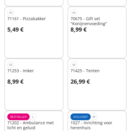
XS
XS
71161 - Pizzabakker
70675 - Gift set
"Konijnenvoeding"
5,49 €
8,99 €
In winkelwagen
In winkelwagen
XS
M
71253 - Imker
71425 - Tenten
8,99 €
26,99 €
In winkelwagen
In winkelwagen
BESTSELLER
L
EXCLUSIEF
M
71202 - Ambulance met
1027 - Inrichting voor
licht en geluid
herenhuis