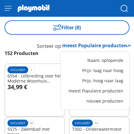
Filter (0)
Sorteer op
152 Producten
Naam: oplopende
EXCLUSIEF
L
EXCLUSIEF
Prijs: laag naar hoog
XL
6554 - Uitbreiding voor het
6571 - Wasstraat
Prijs: hoog naar laag
Moderne Woonhuis
34,99 €
(art.9266)
39,99 €
-25%
In winkelwagen
In winkelwagen
meest Populaire producten
29,99 €
nieuwe producten
EXCLUSIEF
M
EXCLUSIEF
XS
5575 - Zwembad met
7350 - Onderwatermotor