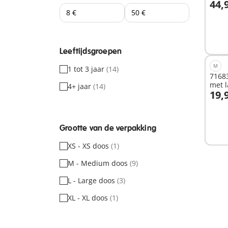
44,
I
Leeftijdsgroepen
M
1 tot 3 jaar
(14)
7168
met 
4+ jaar
(14)
19,
I
Grootte van de verpakking
XS - XS doos
(1)
M - Medium doos
(9)
L - Large doos
(3)
XL - XL doos
(1)