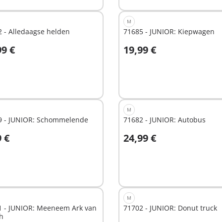
M
 - Alledaagse helden
71685 - JUNIOR: Kiepwagen
99 €
19,99 €
n winkelwagen
In winkelwagen
M
9 - JUNIOR: Schommelende
71682 - JUNIOR: Autobus
9 €
24,99 €
n winkelwagen
In winkelwagen
M
1 - JUNIOR: Meeneem Ark van
71702 - JUNIOR: Donut truck
h