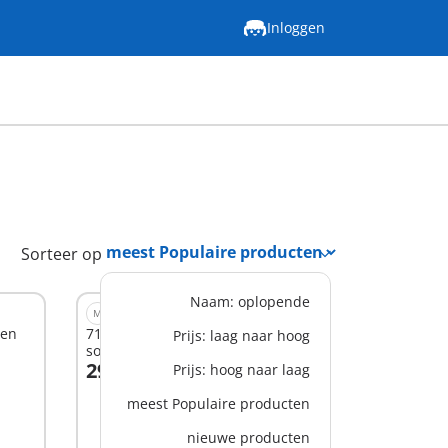
Inloggen
Sorteer op
Naam: oplopende
M
ren
71686 - JUNIOR: Ladingwagen met
Prijs: laag naar hoog
sorteer-garage
29,99 €
Prijs: hoog naar laag
In winkelwagen
meest Populaire producten
nieuwe producten