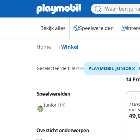
Bekijk alles
Speelwerelden
Inter
Home
Winkel
Geselecteerde filters:
PLAYMOBIL JUNIOR
14 Pr
Speelwerelden
XL
7169
Junior
(14)
met 
49,
I
Overzicht onderwerpen