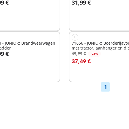
99 €
31,99 €
n winkelwagen
In winkelwagen
L
3 - JUNIOR: Brandweerwagen
71656 - JUNIOR: Boerderijavo
ladder
met tractor, aanhanger en di
99 €
vrien
49,99 €
-25%
n winkelwagen
In winkelwagen
37,49 €
1