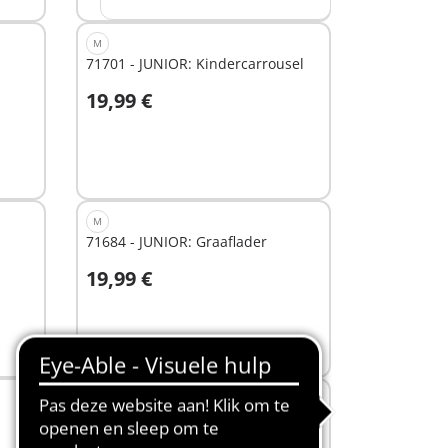
M
71701 - JUNIOR: Kindercarrousel
19,99 €
In winkelwagen
M
71684 - JUNIOR: Graaflader
19,99 €
In winkelwagen
M
71691 - JUNIOR: Biologische
marktkraam & heftruck