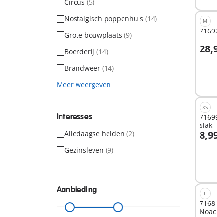
Circus
(5)
Nostalgisch poppenhuis
(14)
M
71692
Grote bouwplaats
(9)
28,
Boerderij
(14)
I
Brandweer
(14)
Meer weergeven
XS
Interesses
7169
slak
8,9
Alledaagse helden
(2)
I
Gezinsleven
(9)
Aanbieding
L
7168
Noac