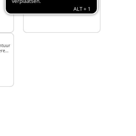
31,99 €
In winkelwagen
ntuur
eren