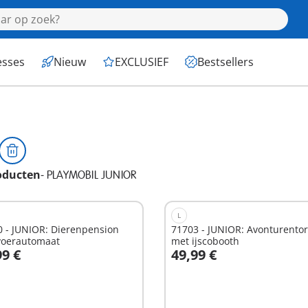
esses
Nieuw
EXCLUSIEF
Bestsellers
oducten
-
PLAYMOBIL JUNIOR
L
0 - JUNIOR: Dierenpension
71703 - JUNIOR: Avonturento
voerautomaat
met ijscobooth
99 €
49,99 €
n winkelwagen
In winkelwagen