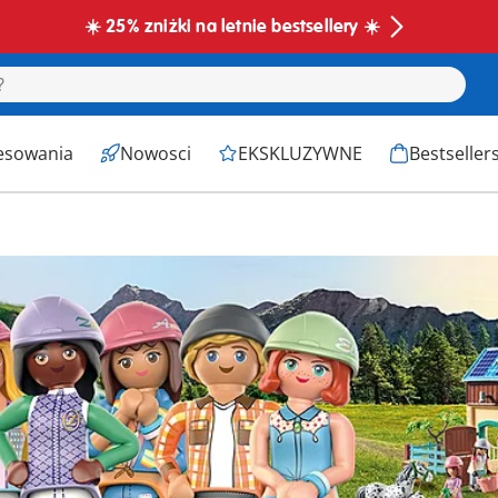
☀️ 25% zniżki na letnie bestsellery ☀️
esowania
Nowosci
EKSKLUZYWNE
Bestseller