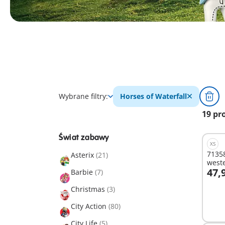
Wybrane filtry:
Horses of Waterfall
19 pr
Świat zabawy
XS
71358
Asterix
(21)
weste
47,9
Barbie
(7)
D
Christmas
(3)
City Action
(80)
City Life
(5)