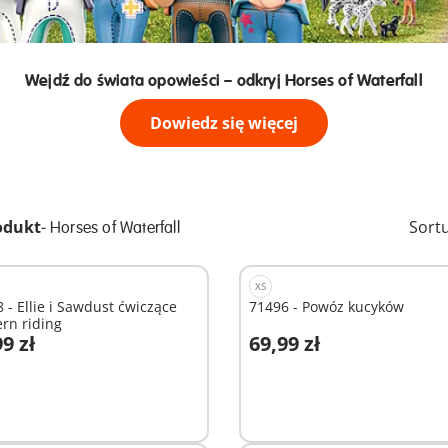
Wejdź do świata opowieści – odkryj Horses of Waterfall
Dowiedz się więcej
odukt
-
Sort
Horses of Waterfall
XS
 - Ellie i Sawdust ćwiczące
71496 - Powóz kucyków
rn riding
9 zł
69,99 zł
odaj do koszyka
Dodaj do koszyka