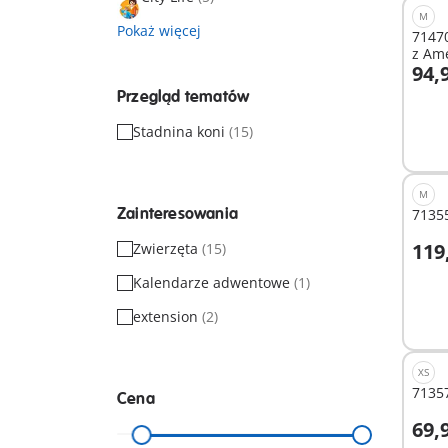
M
Pokaż więcej
71470
z Am
94,9
D
Przegląd tematów
Stadnina koni
(15)
M
Zainteresowania
71355
119
Zwierzęta
(15)
D
Kalendarze adwentowe
(1)
extension
(2)
XS
71357
Cena
69,9
D