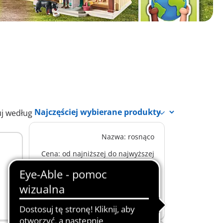
uj według
Nazwa: rosnąco
S
71495 - Turniej kucyków
Cena: od najniższej do najwyższej
134,99 zł
Cena: od najwyższej do najniższej
Dodaj do koszyka
Najczęściej wybierane produkty
Nowe produkty