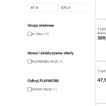
L
Grupy wiekowe
71493
konn
4+ lata
(18)
309
Nied
Nowe i ekskluzywne oferty
PLAYMOBIL PLUS
(1)
71641
47,9
Odkryj PLAYMOBIL
D
Starter Packs
(1)