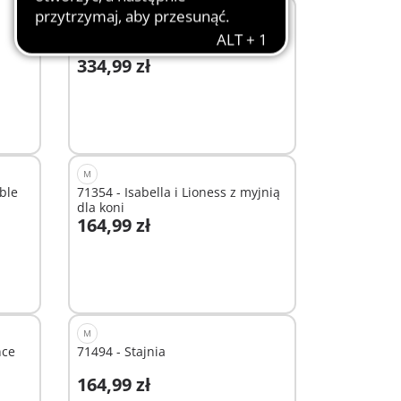
L
71352 - Hipoterapia i lecznica
zwierząt
334,99 zł
Dodaj do koszyka
M
able
71354 - Isabella i Lioness z myjnią
dla koni
164,99 zł
Dodaj do koszyka
M
nce
71494 - Stajnia
164,99 zł