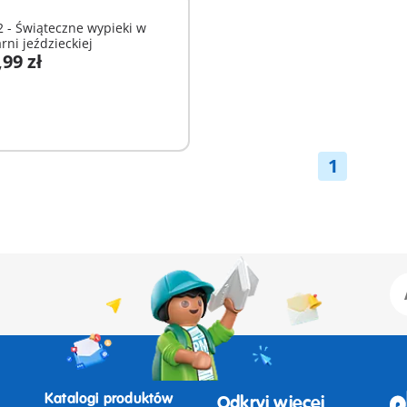
 - Świąteczne wypieki w
rni jeździeckiej
,99 zł
odaj do koszyka
1
Katalogi produktów
Odkryj więcej