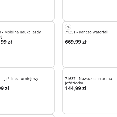
XL
 - Mobilna nauka jazdy
71351 - Ranczo Waterfall
ej
,99 zł
669,99 zł
ostępne
Niedostępne
 - Jeździec turniejowy
71637 - Nowoczesna arena
jeździecka
9 zł
144,99 zł
odaj do koszyka
Dodaj do koszyka