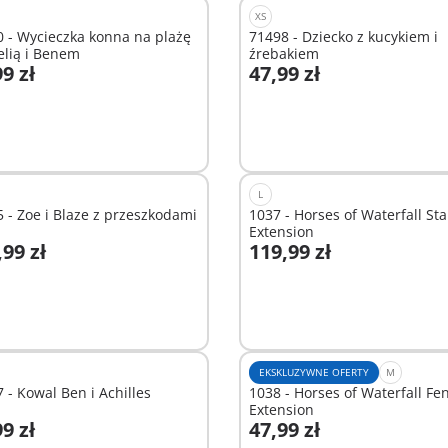
XS
 - Wycieczka konna na plażę
71498 - Dziecko z kucykiem i
elią i Benem
źrebakiem
9 zł
47,99 zł
odaj do koszyka
Dodaj do koszyka
L
 - Zoe i Blaze z przeszkodami
1037 - Horses of Waterfall St
Extension
,99 zł
119,99 zł
odaj do koszyka
Dodaj do koszyka
EKSKLUZYWNE OFERTY
M
 - Kowal Ben i Achilles
1038 - Horses of Waterfall Fe
Extension
9 zł
47,99 zł
odaj do koszyka
Dodaj do koszyka