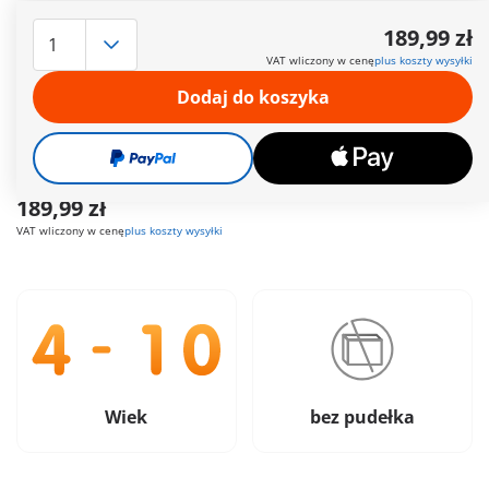
Czas dostawy obecnie od 6 do 8 dni roboczych
189,99 zł
Darmowa dostawa
od
200 zł
VAT wliczony w cenę
plus koszty wysyłki
Dodaj do koszyka
Darmowy prezent
od
200 zł
Bezpieczne
i wygodne płatności
189,99 zł
VAT wliczony w cenę
plus koszty wysyłki
Wiek
bez pudełka