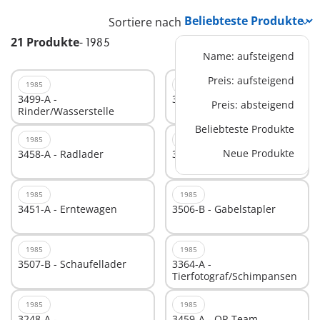
Sortiere nach
21 Produkte
-
1985
Name: aufsteigend
Preis: aufsteigend
1985
1985
3499-A -
3436-A - Pony-Hof
Preis: absteigend
Rinder/Wasserstelle
Beliebteste Produkte
1985
1985
Neue Produkte
3458-A - Radlader
3328-A - Medizinmann
1985
1985
3451-A - Erntewagen
3506-B - Gabelstapler
1985
1985
3507-B - Schaufellader
3364-A -
Tierfotograf/Schimpansen
1985
1985
3248-A -
3459-A - OP-Team