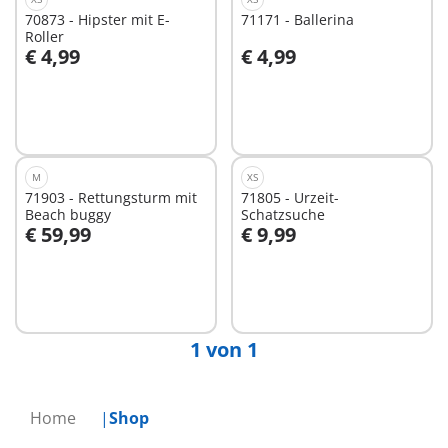
70873 - Hipster mit E-
71171 - Ballerina
Roller
€ 4,99
€ 4,99
Nicht
Nicht
verfügbar
verfügbar
M
XS
71903 - Rettungsturm mit
71805 - Urzeit-
Beach buggy
Schatzsuche
€ 59,99
€ 9,99
In den Warenkorb
In den Warenkorb
1 von 1
Home
Shop