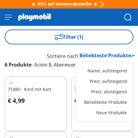
☀️ -25% auf Sommer-Bestseller ☀️
Filter (1)
Sortiere nach
6 Produkte
-
Action & Abenteuer
Name: aufsteigend
Preis: aufsteigend
XS
XS
71480 - Kind mit Kart
70601 - Fahrradausflug
Preis: absteigend
€ 4,99
€ 4,99
Beliebteste Produkte
In den Warenkorb
In den Warenkorb
Neue Produkte
XS
XS