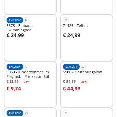
EXKLUSIV
M
M
5575 - Einbau-
71425 - Zelten
Swimmingpool
€ 24,99
€ 24,99
In den Warenkorb
In den Warenkorb
EXKLUSIV
S
EXKLUSIV
XL
9869 - Kinderzimmer im
5586 - Gästebungalow
Playmobil Prinzessin Stil
€ 12,99
€ 59,99
-25%
-25%
In den Warenkorb
In den Warenkorb
€ 9,74
€ 44,99
EXKLUSIV
XS
M