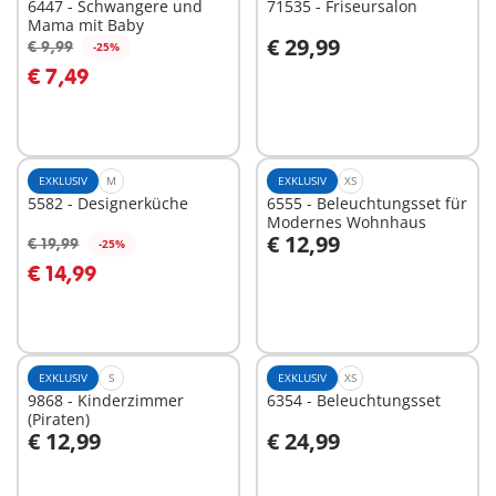
6447 - Schwangere und
71535 - Friseursalon
Mama mit Baby
€ 29,99
€ 9,99
-25%
In den Warenkorb
In den Warenkorb
€ 7,49
EXKLUSIV
M
EXKLUSIV
XS
5582 - Designerküche
6555 - Beleuchtungsset für
Modernes Wohnhaus
€ 12,99
€ 19,99
-25%
In den Warenkorb
In den Warenkorb
€ 14,99
EXKLUSIV
S
EXKLUSIV
XS
9868 - Kinderzimmer
6354 - Beleuchtungsset
(Piraten)
€ 12,99
€ 24,99
In den Warenkorb
In den Warenkorb