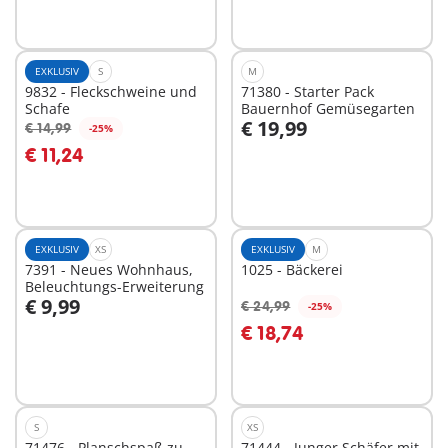
EXKLUSIV
S
M
9832 - Fleckschweine und
71380 - Starter Pack
Schafe
Bauernhof Gemüsegarten
€ 19,99
€ 14,99
-25%
In den Warenkorb
In den Warenkorb
€ 11,24
EXKLUSIV
XS
EXKLUSIV
M
7391 - Neues Wohnhaus,
1025 - Bäckerei
Beleuchtungs-Erweiterung
€ 9,99
€ 24,99
-25%
In den Warenkorb
In den Warenkorb
€ 18,74
S
XS
71476 - Planschspaß zu
71444 - Junger Schäfer mit