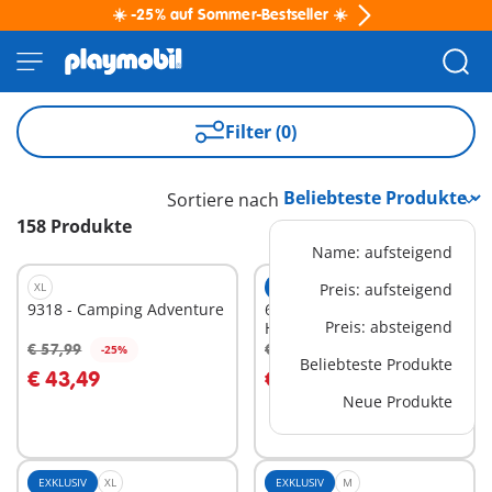
☀️ -25% auf Sommer-Bestseller ☀️
Filter (0)
Sortiere nach
158 Produkte
Name: aufsteigend
XL
EXKLUSIV
Preis: aufsteigend
XS
9318 - Camping Adventure
6557 -
Preis: absteigend
Hauswirtschaftsraum
€ 57,99
€ 12,99
-25%
-25%
In den Warenkorb
In den Warenkorb
Beliebteste Produkte
€ 43,49
€ 9,74
Neue Produkte
EXKLUSIV
XL
EXKLUSIV
M