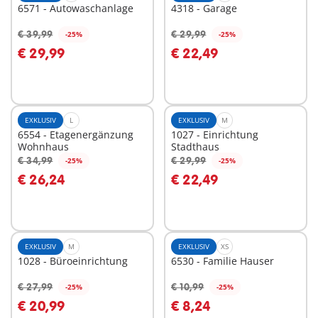
6571 - Autowaschanlage
4318 - Garage
€ 39,99
€ 29,99
-25%
-25%
In den Warenkorb
In den Warenkorb
€ 29,99
€ 22,49
EXKLUSIV
L
EXKLUSIV
M
6554 - Etagenergänzung
1027 - Einrichtung
Wohnhaus
Stadthaus
€ 34,99
€ 29,99
-25%
-25%
In den Warenkorb
In den Warenkorb
€ 26,24
€ 22,49
EXKLUSIV
M
EXKLUSIV
XS
1028 - Büroeinrichtung
6530 - Familie Hauser
€ 27,99
€ 10,99
-25%
-25%
In den Warenkorb
In den Warenkorb
€ 20,99
€ 8,24