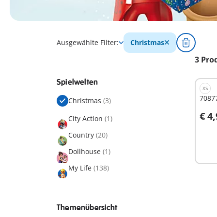
Ausgewählte Filter:
Christmas
3 Pro
Spielwelten
XS
7087
Christmas
(3)
€ 4
City Action
(1)
I
Country
(20)
Dollhouse
(1)
My Life
(138)
Themenübersicht