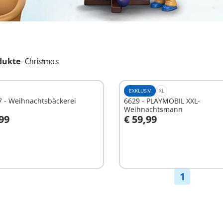
dukte
-
Christmas
EXKLUSIV
XL
7 - Weihnachtsbäckerei
6629 - PLAYMOBIL XXL-
Weihnachtsmann
,99
€ 59,99
n den Warenkorb
In den Warenkorb
1