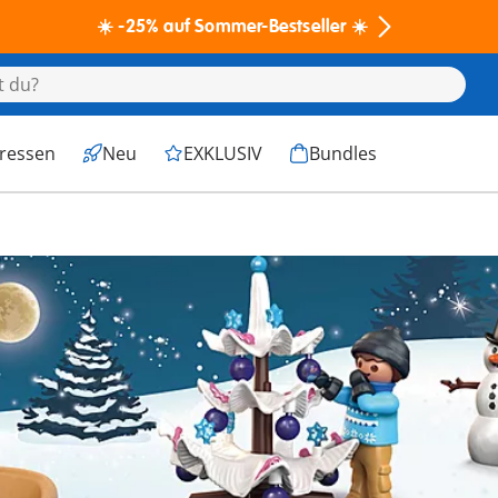
☀️ -25% auf Sommer-Bestseller ☀️
eressen
Neu
EXKLUSIV
Bundles