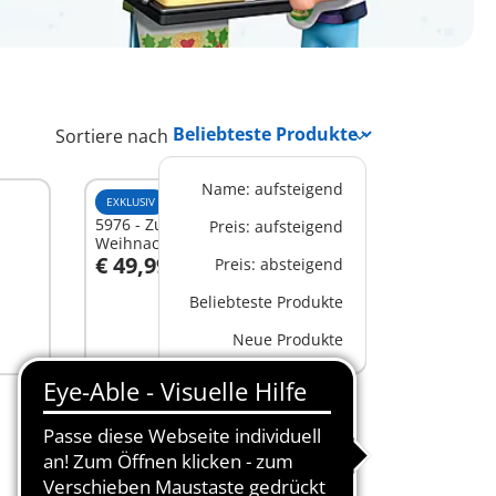
Sortiere nach
Name: aufsteigend
EXKLUSIV
XL
5976 - Zuhause beim
Preis: aufsteigend
Weihnachtsmann
€ 49,99
Preis: absteigend
Beliebteste Produkte
Nicht
Neue Produkte
verfügbar