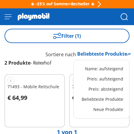
☀️ -25% auf Sommer-Bestseller ☀️
Filter (1)
Sortiere nach
2 Produkte
-
Reiterhof
Name: aufsteigend
Preis: aufsteigend
L
XL
71493 - Mobile Reitschule
71351 - Waterfall Ranch
Preis: absteigend
€ 64,99
€ 139,99
Beliebteste Produkte
Neue Produkte
Nicht
Nicht
verfügbar
verfügbar
1 von 1