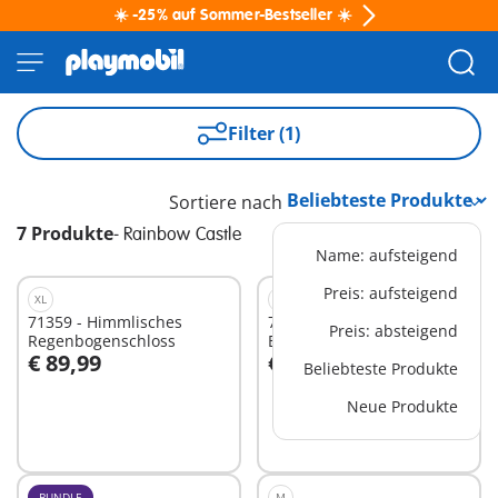
☀️ -25% auf Sommer-Bestseller ☀️
Filter (1)
Sortiere nach
7 Produkte
-
Rainbow Castle
Name: aufsteigend
Preis: aufsteigend
XL
L
71359 - Himmlisches
71360 - Himmlische
Preis: absteigend
Regenbogenschloss
Babywolke
€ 89,99
€ 44,99
Beliebteste Produkte
In den Warenkorb
In den Warenkorb
Neue Produkte
BUNDLE
M