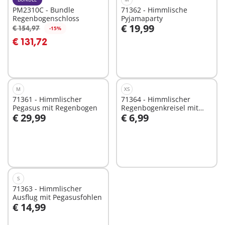
PM2310C - Bundle
71362 - Himmlische
Regenbogenschloss
Pyjamaparty
€ 19,99
€ 154,97
-15%
In den Warenkorb
In den Warenkorb
€ 131,72
M
XS
71361 - Himmlischer
71364 - Himmlischer
Pegasus mit Regenbogen
Regenbogenkreisel mit
€ 29,99
€ 6,99
Prinzessin
In den Warenkorb
In den Warenkorb
S
71363 - Himmlischer
Ausflug mit Pegasusfohlen
€ 14,99