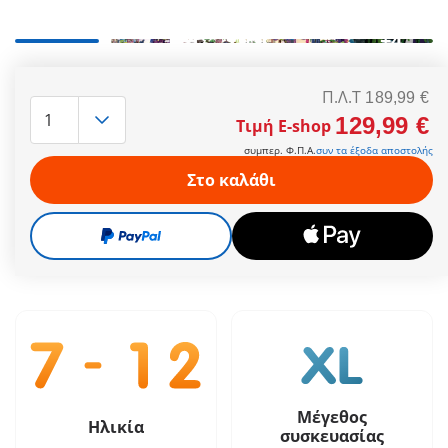
+4
Περιλαμβάνει την Forest Fairy Leavi, την Knight Fairy Josy και
την Bat Fairy Noxana με τα μαγικά τους ζωάκια, καθώς και
Π.Λ.T
189,99 €
την αρχηγό τους Luyana. Ο κρύσταλλος λειτουργεί με 2
129,99 €
Τιμή E-shop
μπαταρίες ΑΑΑ - δεν περιλ.
Περισσότερες πληροφορίες
συμπερ. Φ.Π.Α.
συν τα έξοδα αποστολής
Στο καλάθι
Π.Λ.T
189,99 €
129,99 €
Τιμή E-shop
συμπερ. Φ.Π.Α.
συν τα έξοδα αποστολής
Μέγεθος
Ηλικία
συσκευασίας