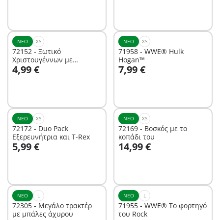
ΝΈΟ
XS
ΝΈΟ
XS
72152 - Ξωτικό
71958 - WWE® Hulk
Χριστουγέννων με
Hogan™
Στο καλάθι
Στο καλάθι
4,99 €
7,99 €
μπισκότα
ΝΈΟ
XS
ΝΈΟ
XS
72172 - Duo Pack
72169 - Βοσκός με το
Εξερευνήτρια και T-Rex
κοπάδι του
Στο καλάθι
Στο καλάθι
5,99 €
14,99 €
ΝΈΟ
L
ΝΈΟ
L
72305 - Μεγάλο τρακτέρ
71955 - WWE® Το φορτηγό
με μπάλες άχυρου
του Rock
Στο καλάθι
Στο καλάθι