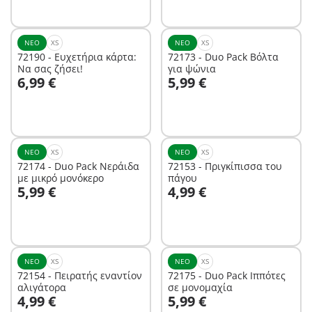
ΝΈΟ
XS
ΝΈΟ
XS
72190 - Ευχετήρια κάρτα:
72173 - Duo Pack Βόλτα
Να σας ζήσει!
για ψώνια
Στο καλάθι
Στο καλάθι
6,99 €
5,99 €
ΝΈΟ
XS
ΝΈΟ
XS
72174 - Duo Pack Νεράιδα
72153 - Πριγκίπισσα του
με μικρό μονόκερο
πάγου
Στο καλάθι
Στο καλάθι
5,99 €
4,99 €
ΝΈΟ
XS
ΝΈΟ
XS
72154 - Πειρατής εναντίον
72175 - Duo Pack Ιππότες
αλιγάτορα
σε μονομαχία
Στο καλάθι
Στο καλάθι
4,99 €
5,99 €