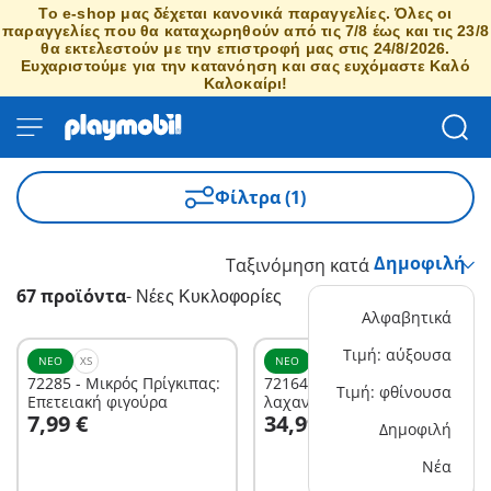
Το e-shop μας δέχεται κανονικά παραγγελίες. Όλες οι
παραγγελίες που θα καταχωρηθούν από τις 7/8 έως και τις 23/8
θα εκτελεστούν με την επιστροφή μας στις 24/8/2026.
Ευχαριστούμε για την κατανόηση και σας ευχόμαστε Καλό
Καλοκαίρι!
Φίλτρα (1)
Ταξινόμηση κατά
67 προϊόντα
-
Νέες Κυκλοφορίες
Αλφαβητικά
Τιμή: αύξουσα
ΝΈΟ
XS
ΝΈΟ
M
72285 - Μικρός Πρίγκιπας:
72164 - Υπαίθριος πάγκος
Τιμή: φθίνουσα
Επετειακή φιγούρα
λαχανικών
Στο καλάθι
Στο καλάθι
7,99 €
34,99 €
Δημοφιλή
Νέα