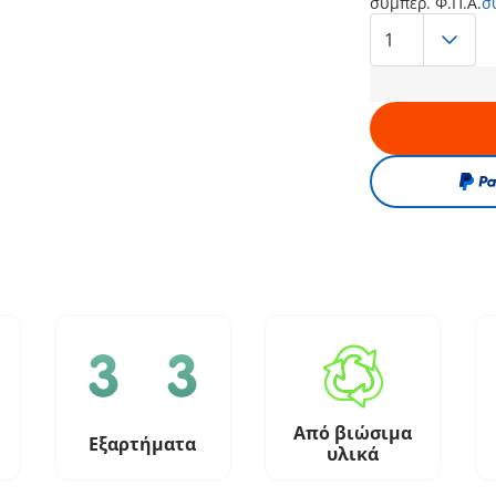
συμπερ. Φ.Π.Α.
σ
Από βιώσιμα
Εξαρτήματα
υλικά