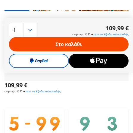
Ο ύπουλος Krakhut οδηγεί τους Γαλάτες στην Πυραμίδα του
Φαραώ, για να τους κάνει ξενάγηση, αλλά τελικά τους αφήνει
109,99 €
μόνους τους. Εκεί, εκτός από μια μυστική αίθουσα με
συμπερ. Φ.Π.Α.
συν τα έξοδα αποστολής
θησαυρό και τοίχοι διακοσμημένοι με τοιχογραφίες, τους
περιμένουν και πολλές άλλες εκπλήξεις όπως μια καταπακτή,
Στο καλάθι
ένα μπουντρούμι και μια περιστρεφόμενη πόρτα που οδηγεί
σε άλλες, κρυφές αίθουσες. Ευτυχώς, χάρη στον Dogmatix, οι
Γαλάτες βγαίνουν σώοι και ασφαλείς από τον λαβύριθνο.
Διαστάσεις Πυραμίδας: 46 x 37.5 x 27 εκ. (ΜxΠxY)
Περισσότερες πληροφορίες
109,99 €
συμπερ. Φ.Π.Α.
συν τα έξοδα αποστολής