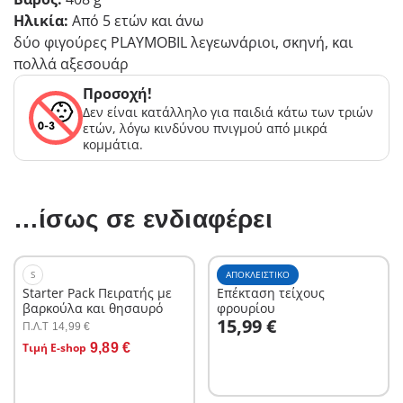
Ηλικία:
Από 5 ετών και άνω
δύο φιγούρες PLAYMOBIL λεγεωνάριοι, σκηνή, και
πολλά αξεσουάρ
Προσοχή!
Δεν είναι κατάλληλο για παιδιά κάτω των τριών
ετών, λόγω κινδύνου πνιγμού από μικρά
κομμάτια.
…ίσως σε ενδιαφέρει
S
ΑΠΟΚΛΕΙΣΤΙΚΌ
Starter Pack Πειρατής με
Επέκταση τείχους
βαρκούλα και θησαυρό
φρουρίου
Στο καλάθι
15,99 €
Π.Λ.T
14,99 €
Στο καλάθι
Τιμή E-shop
9,89 €