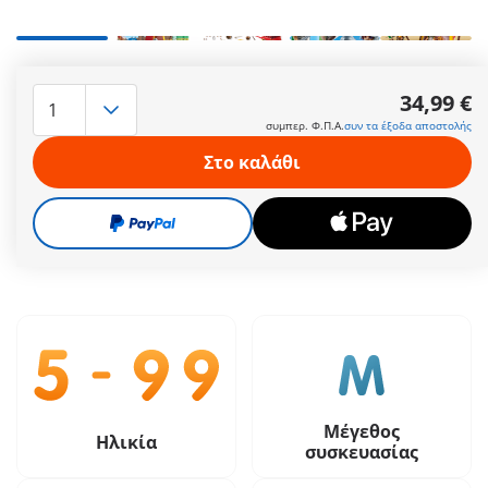
Γνωρίστε την καθημερινότητα των Ρωμαίων στρατιωτών με
την PLAYMOBIL σκηνή Λεγεώνας του Αστερίξ!
34,99 €
Παρακολουθήστε πώς σχεδιάζουν στρατηγικές,
συμπερ. Φ.Π.Α.
συν τα έξοδα αποστολής
προγραμματίζουν κατακτήσεις και ετοιμάζονται για τις
διάσημες μάχες ενάντια στους επαναστάτες Γαλάτες!
Στο καλάθι
Περισσότερες πληροφορίες
34,99 €
συμπερ. Φ.Π.Α.
συν τα έξοδα αποστολής
Μέγεθος
Ηλικία
συσκευασίας