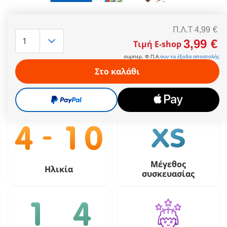
Περιλαμβάνει ποδηλατικά κράνη.
Περισσότερες πληροφορίες
Π.Λ.T
4,99 €
3,99 €
Τιμή E-shop
Π.Λ.T
4,99 €
συμπερ. Φ.Π.Α.
συν τα έξοδα αποστολής
3,99 €
Τιμή E-shop
Στο καλάθι
συμπερ. Φ.Π.Α.
συν τα έξοδα αποστολής
Μέγεθος
Ηλικία
συσκευασίας