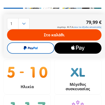
+4
Με φως και ήχο που λειτουργούν με 2 μπαταρίες ΑΑΑ (δεν
περιλ.), χώρο αποθήκευσης στο δάπεδο του ελικοπτέρου και
79,99 €
βαρούλκο με ιμάντες για τη μεταφορά φορτίων.
συμπερ. Φ.Π.Α.
συν τα έξοδα αποστολής
Περισσότερες πληροφορίες
Στο καλάθι
79,99 €
συμπερ. Φ.Π.Α.
συν τα έξοδα αποστολής
Μέγεθος
Ηλικία
συσκευασίας