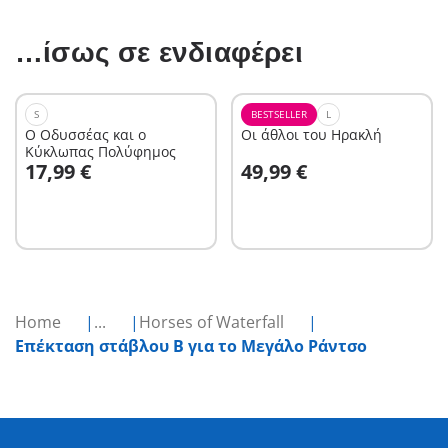
…ίσως σε ενδιαφέρει
S
BESTSELLER
L
Ο Οδυσσέας και ο
Οι άθλοι του Ηρακλή
Κύκλωπας Πολύφημος
Στο καλάθι
Στο καλάθι
17,99 €
49,99 €
Home
...
Horses of Waterfall
Επέκταση στάβλου Β για το Μεγάλο Ράντσο