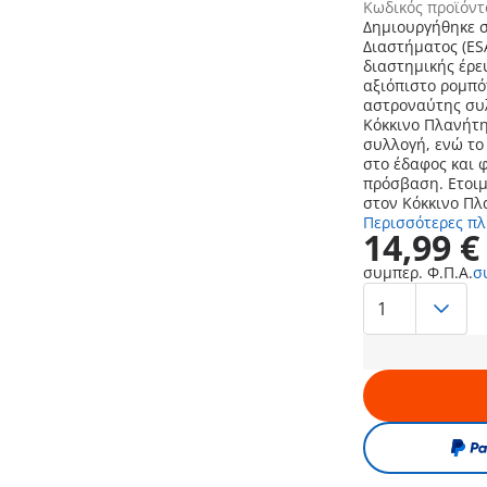
Κωδικός προϊόντ
Δημιουργήθηκε σ
Διαστήματος (ES
διαστημικής έρευνας
αξιόπιστο ρομπό
αστροναύτης συ
Κόκκινο Πλανήτη
συλλογή, ενώ το
στο έδαφος και 
πρόσβαση. Ετοιμαστείτε, λοιπόν, για συναρπαστικές περιπέτειες
στον Κόκκινο Πλ
Περισσότερες π
14,99 €
συμπερ. Φ.Π.Α.
σ