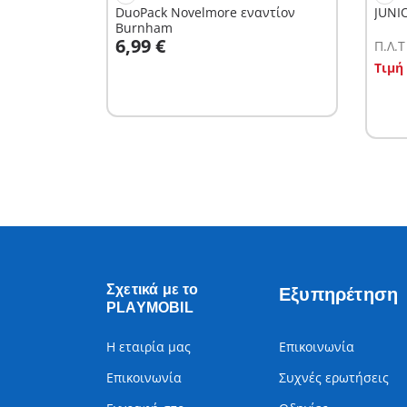
DuoPack Novelmore εναντίον
JUNI
Burnham
Στο καλάθι
6,99 €
Π.Λ.T
Σ
Τιμή
Σχετικά με το
Εξυπηρέτηση
PLAYMOBIL
Η εταιρία μας
Επικοινωνία
Επικοινωνία
Συχνές ερωτήσεις