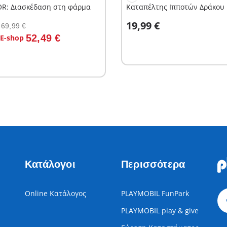
OR: Διασκέδαση στη φάρμα
Καταπέλτης Ιπποτών Δράκου
Στο καλάθι
19,99 €
69,99 €
το καλάθι
52,49 €
 E-shop
Κατάλογοι
Περισσότερα
Online Κατάλογος
PLAYMOBIL FunPark
PLAYMOBIL play & give