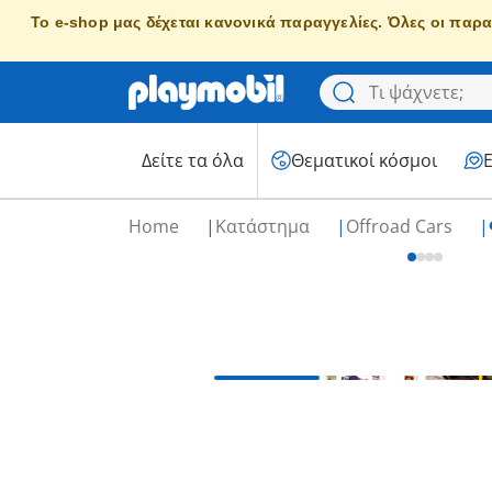
Το e-shop μας δέχεται κανονικά παραγγελίες. Όλες οι παρα
Δείτε τα όλα
Θεματικοί κόσμοι
Home
Κατάστημα
Offroad Cars