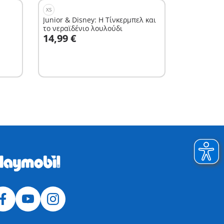
XS
Junior & Disney: Η Τίνκερμπελ και
το νεραϊδένιο λουλούδι
Στο καλάθι
14,99 €