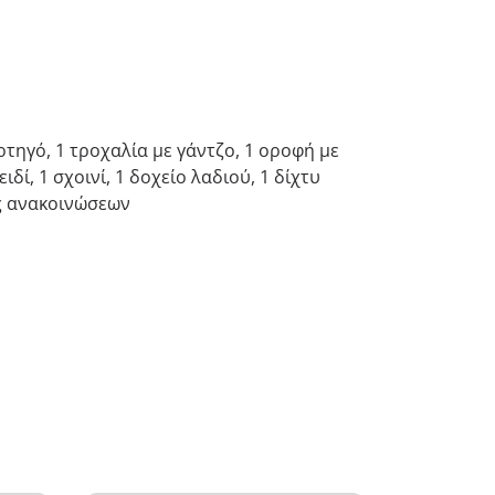
ρτηγό, 1 τροχαλία με γάντζο, 1 οροφή με
δί, 1 σχοινί, 1 δοχείο λαδιού, 1 δίχτυ
ας ανακοινώσεων