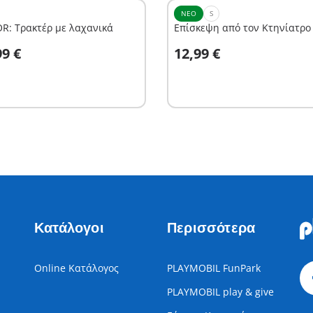
ΝΈΟ
S
OR: Τρακτέρ με λαχανικά
Επίσκεψη από τον Κτηνίατρο
το καλάθι
Στο καλάθι
99 €
12,99 €
Κατάλογοι
Περισσότερα
Online Κατάλογος
PLAYMOBIL FunPark
PLAYMOBIL play & give