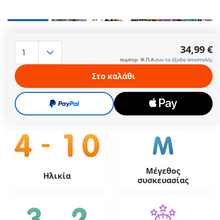
Vintage εμπορικό όχημα με καρότσα, μία φιγούρα PLAYMOBIL
και πολλά απίθανα αξεσουάρ.
34,99 €
Περισσότερες πληροφορίες
συμπερ. Φ.Π.Α.
συν τα έξοδα αποστολής
Στο καλάθι
34,99 €
συμπερ. Φ.Π.Α.
συν τα έξοδα αποστολής
Μέγεθος
Ηλικία
συσκευασίας