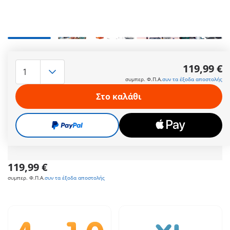
+5
Περιλ. γερανό (περιστρέφεται 360°) για εύκολη φόρτωση και
εκφόρτωση του πλοίου, και 2 containers. To πλοίο
119,99 €
(αναβαθμίζεται με το υποβρύχιο μοτέρ) επιπλέει και διαθέτει
συμπερ. Φ.Π.Α.
συν τα έξοδα αποστολής
χώρο για να φορτωθούν επιπλέον 2 containers. Διαστάσεις
πλοίου: 50 x 19,5-20,5 (τρέιλερ μεταφοράς) x 25-33,5 (MxΠxΥ)
Στο καλάθι
(ύψος γερανού χωρίς τις κεραίες). Το ταχύπλοο σκάφος των
τελωνειακών (αναβαθμίζεται με το υποβρύχιο μοτέρ)
επιπλέει, και ο εξωλέμβιος κινητήρας του μπορεί να
περιστραφεί.
Περισσότερες πληροφορίες
119,99 €
συμπερ. Φ.Π.Α.
συν τα έξοδα αποστολής