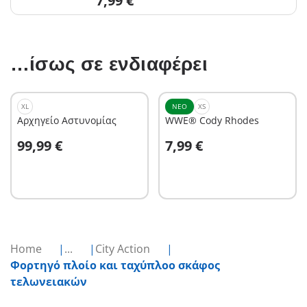
7,99 €
…ίσως σε ενδιαφέρει
XL
ΝΈΟ
XS
Αρχηγείο Αστυνομίας
WWE® Cody Rhodes
Στο καλάθι
Στο καλάθι
99,99 €
7,99 €
Home
...
City Action
Φορτηγό πλοίο και ταχύπλοο σκάφος
τελωνειακών