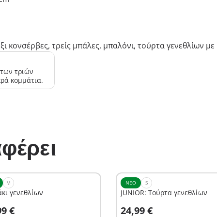
ξι κονσέρβες, τρείς μπάλες, μπαλόνι, τούρτα γενεθλίων με 
 των τριών
κρά κομμάτια.
φέρει
M
ΝΈΟ
S
άκι γενεθλίων
JUNIOR: Τούρτα γενεθλίων
το καλάθι
Στο καλάθι
99 €
24,99 €