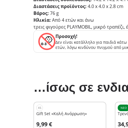
Διαστάσεις προϊόντος:
4.0 x 4.0 x 2.8 cm
Βάρος:
76 g
Ηλικία:
Από 4 ετών και άνω
τρεις φιγούρες PLAYMOBIL, μικρό τραπέζι, έ
Προσοχή!
Δεν είναι κατάλληλο για παιδιά κάτω
ετών, λόγω κινδύνου πνιγμού από μι
…ίσως σε ενδια
XS
ΝΈΟ
Gift Set «Καλή Ανάρρωση»
Τρεν
Στο καλάθι
Σ
9,99 €
34,