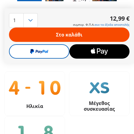
Συνόδεψε τους αστυνομικούς μας στα δύο άλογά τους μέσα
από τη ζούγκλα της πόλης και υποστήριξέ τους στην τήρηση
12,99 €
των νόμων και της τάξης. Έχουν μαζί τους έναν πλούσιο
συμπερ. Φ.Π.Α.
συν τα έξοδα αποστολής
αστυνομικό εξοπλισμό για κοινές επιχειρήσεις.
Περισσότερες πληροφορίες
Στο καλάθι
12,99 €
συμπερ. Φ.Π.Α.
συν τα έξοδα αποστολής
Μέγεθος
Ηλικία
συσκευασίας