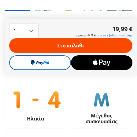
+3
Διασκέδαση στο νερό με την Άριελ και τους φίλους της. Η
ντουζιέρα - κοχύλι βεντουζάρει στην μπανιέρα κάνοντας την
19,99 €
ώρα του μπάνιου, παιχνίδι. Ρίξτε νερό στην υποδοχή του
συμπερ. Φ.Π.Α.
συν τα έξοδα αποστολής
κοχυλιού και ετοιμαστείτε για ατελείωτη διασκέδαση.
Περισσότερες πληροφορίες
Στο καλάθι
19,99 €
συμπερ. Φ.Π.Α.
συν τα έξοδα αποστολής
Μέγεθος
Ηλικία
συσκευασίας