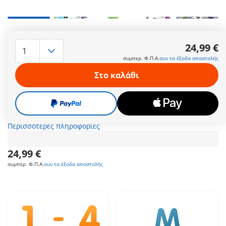
+2
Επιβιβαστείτε στο τρενάκι του Μίκυ και της Μίνι Μάους και
φύγαμε για νέες περιπέτειες. Το αεροπλανάκι και το
24,99 €
συννεφάκι χρησιμοποιούνται ως βαγόνια. Μπορείτε να τα
συμπερ. Φ.Π.Α.
συν τα έξοδα αποστολής
ενώσετε ή να παίξετε με το καθένα ξεχωριστά. Στη συνέχεια,
τοποθετήστε τα εξαρτήματα με τις εικόνες στην ειδική
Στο καλάθι
υποδοχή στο μπροστινό μέρος κάθε βαγονιού και
δημιουργήστε τις δικές σας ιστορίες: μάθετε στα παιδιά τους
αριθμούς από το 1 έως το 3 ή μιλήστε τους για τον καιρό. Με
αυτό το σετ παιχνιδιού, τα παιδιά αναπτύσσουν τις λεπτές
κινητικές δεξιότητες και τη γνωστική κατανόηση.
Περισσότερες πληροφορίες
24,99 €
συμπερ. Φ.Π.Α.
συν τα έξοδα αποστολής