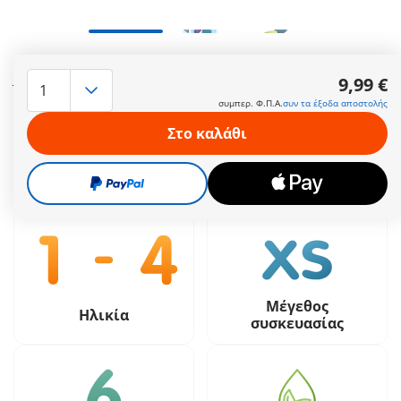
Ανταλλακτικές ταμπλέτες για τα σετ παιχνιδιού PLAYMOBIL
JUNIOR & Tinti
9,99 €
Περισσότερες πληροφορίες
συμπερ. Φ.Π.Α.
συν τα έξοδα αποστολής
Στο καλάθι
9,99 €
συμπερ. Φ.Π.Α.
συν τα έξοδα αποστολής
Μέγεθος
Ηλικία
συσκευασίας