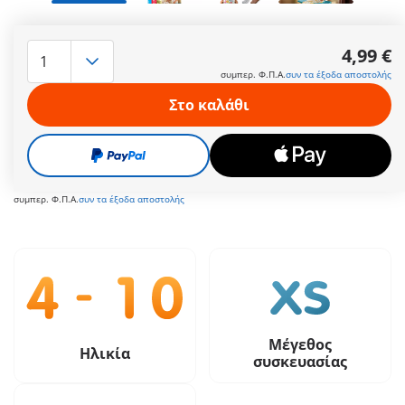
Και ποιος δεν το ξέρει; - Τι θα φορέσω απόψε στο καλοκαιρινό
πάρτι της φίλης μου; Την πανέμορφη λεμονί φούστα ή
4,99 €
καλύτερα το γλυκό φλοράλ φόρεμα; Πρέπει όμως να
συμπερ. Φ.Π.Α.
συν τα έξοδα αποστολής
σιδερωθούν γρήγορα και τα δύο. Με δώρο τις πεντανόστιμες
πραλίνες, τίποτα δεν μπορεί να σταθεί πλέον εμπόδιο στο
Στο καλάθι
εορταστικό βράδυ.
Περισσότερες πληροφορίες
4,99 €
συμπερ. Φ.Π.Α.
συν τα έξοδα αποστολής
Μέγεθος
Ηλικία
συσκευασίας