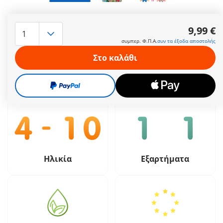
Περιλαμβάνει τον παππού, την γιαγιά και ένα μωρό με
καρότσι.
9,99 €
Περισσότερες πληροφορίες
συμπερ. Φ.Π.Α.
συν τα έξοδα αποστολής
Στο καλάθι
9,99 €
συμπερ. Φ.Π.Α.
συν τα έξοδα αποστολής
Ηλικία
Εξαρτήματα