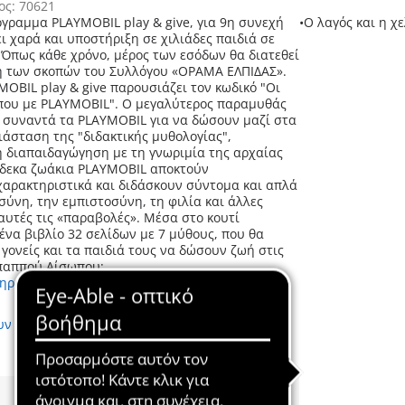
ος: 70621
όγραμμα PLAYMOBIL play & give, για 9η συνεχή
•Ο λαγός και η χ
ι χαρά και υποστήριξη σε χιλιάδες παιδιά σε
 Όπως κάθε χρόνο, μέρος των εσόδων θα διατεθεί
η των σκοπών του Συλλόγου «ΟΡΑΜΑ ΕΛΠΙΔΑΣ».
MOBIL play & give παρουσιάζει τον κωδικό "Οι
που με PLAYMOBIL". Ο μεγαλύτερος παραμυθάς
 συναντά τα PLAYMOBIL για να δώσουν μαζί στα
ιάσταση της "διδακτικής μυθολογίας",
 διαπαιδαγώγηση με τη γνωριμία της αρχαίας
ώδεκα ζωάκια PLAYMOBIL αποκτούν
αρακτηριστικά και διδάσκουν σύντομα και απλά
σύνη, την εμπιστοσύνη, τη φιλία και άλλες
 αυτές τις «παραβολές». Μέσα στο κουτί
ένα βιβλίο 32 σελίδων με 7 μύθους, που θα
γονείς και τα παιδιά τους να δώσουν ζωή στις
 παππού Αίσωπου:
ληροφορίες
υν τα έξοδα αποστολής