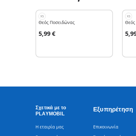
XS
XS
Θεός Ποσειδώνας
Θεός
Στο καλάθι
Σ
5,99 €
5,9
Σχετικά με το
Εξυπηρέτηση
PLAYMOBIL
Η εταιρία μας
Επικοινωνία