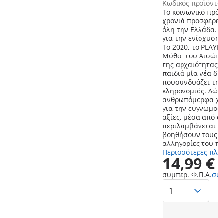
Κωδικός προϊόντ
Το κοινωνικό πρ
χρονιά προσφέρε
όλη την Ελλάδα.
για την ενίσχυσ
Το 2020, το PLAY
Μύθοι του Αισώ
της αρχαιότητας
παιδιά μία νέα δ
πουσυνδυάζει τη
κληρονομιάς. Δ
ανθρωπόμορφα χ
για την ευγνωμο
αξίες, μέσα από
περιλαμβάνεται 
βοηθήσουν τους 
αλληγορίες του
Περισσότερες π
14,99 €
συμπερ. Φ.Π.Α.
σ