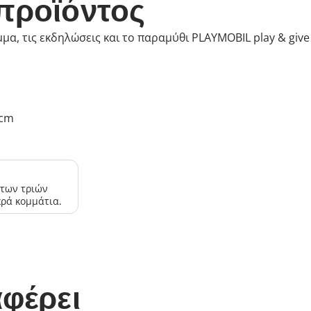
προϊόντος
α, τις εκδηλώσεις και το παραμύθι PLAYMOBIL play & give
 cm
 των τριών
κρά κομμάτια.
φέρει