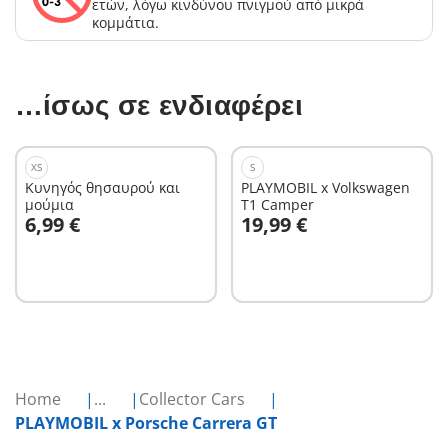
ετών, λόγω κινδύνου πνιγμού από μικρά
κομμάτια.
…ίσως σε ενδιαφέρει
XS
S
Κυνηγός θησαυρού και
PLAYMOBIL x Volkswagen
μούμια
T1 Camper
Στο καλάθι
Στο καλάθι
6,99 €
19,99 €
Home
...
Collector Cars
PLAYMOBIL x Porsche Carrera GT