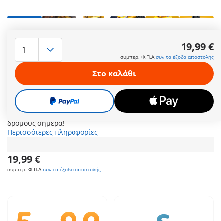
Τα αυτοκίνητα της Playmobil γίνονται MINI το 2025! Ήρθε η
ώρα να αποκτήσετε τις πιο χαριτωμένες και συναρπαστικές
19,99 €
καινοτομίες αυτοκινήτων της Playmobil! Η σειρά Playmobil
συμπερ. Φ.Π.Α.
συν τα έξοδα αποστολής
Playmobil Collector Cars περιλαμβάνει τη Ferrari 250 GTO, το
Porsche Carrera GT, το Volkswagen T1 Camping Bus και το
Στο καλάθι
Ford F-150 Raptor! Κάθε αυτοκίνητο ξεχωρίζει για τα
διασκεδαστικά, εντυπωσιακά σχέδια με απίστευτη προσοχή
στη λεπτομέρεια, συνοδευόμενο από μια στυλάτη Playmobil
φιγούρα οδηγό πίσω από το τιμόνι. Ξεκινήστε τη συλλογή
σας με τα πιο funky οχήματα που μπορείτε να βρείτε στους
δρόμους σήμερα!
Περισσότερες πληροφορίες
19,99 €
συμπερ. Φ.Π.Α.
συν τα έξοδα αποστολής