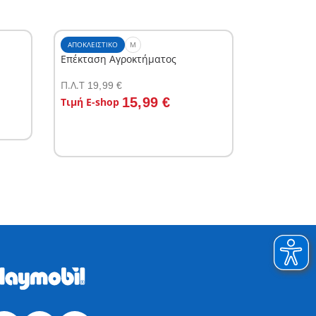
ΑΠΟΚΛΕΙΣΤΙΚΌ
M
Επέκταση Αγροκτήματος
Π.Λ.T
19,99 €
Στο καλάθι
15,99 €
Τιμή E-shop