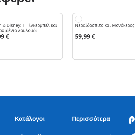
L
r & Disney: Η Τίνκερμπελ και
Νεραϊδόσπιτο και Μονόκερος
εραϊδένιο λουλούδι
το καλάθι
Στο καλάθι
99 €
59,99 €
Κατάλογοι
Περισσότερα