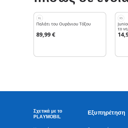
XL
XS
Παλάτι του Ουράνιου Τόξου
Junio
το ν
Στο καλάθι
Σ
89,99 €
14,
Σχετικά με το
Εξυπηρέτηση
PLAYMOBIL