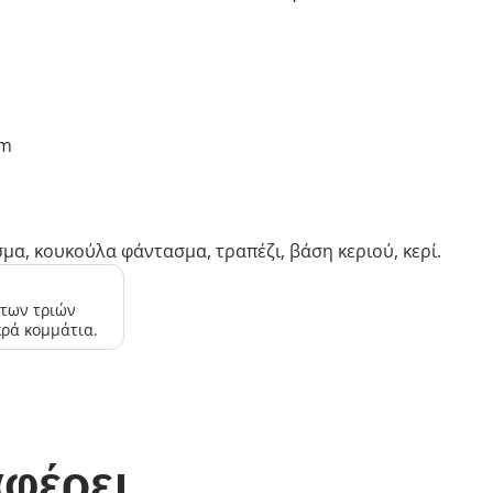
cm
α, κουκούλα φάντασμα, τραπέζι, βάση κεριού, κερί.
 των τριών
κρά κομμάτια.
φέρει