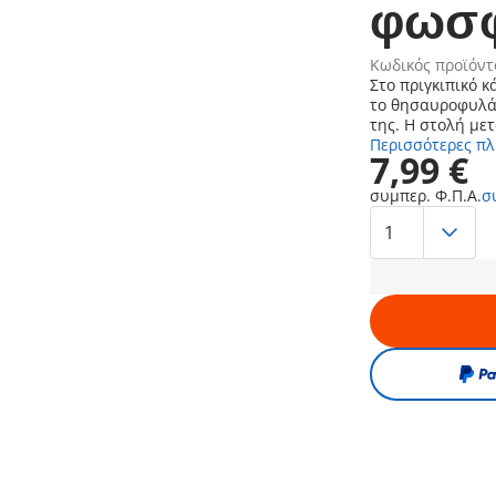
φωσφ
Κωδικός προϊόντ
Στο πριγκιπικό κ
το θησαυροφυλάκ
της. Η στολή με
Περισσότερες π
7,99 €
συμπερ. Φ.Π.Α.
σ