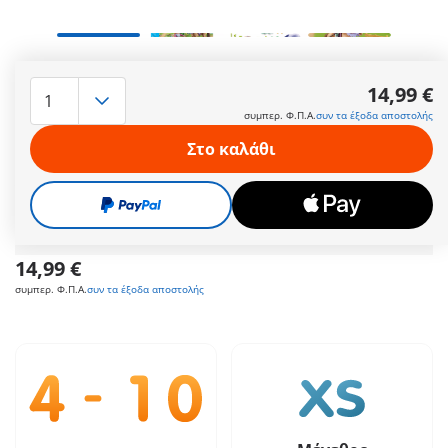
Η Πριγκίπισσα και το Υπέροχο Άλογο της: Με μεγάλη
αφοσίωση, η κομψή πριγκίπισσα φροντίζει το υπέροχο άλογό
14,99 €
της. Η φούστα της βγαίνει εύκολα, ώστε να μπορεί να
συμπερ. Φ.Π.Α.
συν τα έξοδα αποστολής
ιππεύει άνετα τον πιστό της φίλο! Μετά από μια μεγάλη
βόλτα, το άλογο αξίζει ένα ζουμερό καροτάκι και μια ζεστή
Στο καλάθι
κουβέρτα όταν βγει η σέλα. Για ξεχωριστές περιστάσεις, το
χαλινάρι του μπορεί να στολιστεί με λαμπερές κορδέλες και
αστεράκια!
Περισσότερες πληροφορίες
14,99 €
συμπερ. Φ.Π.Α.
συν τα έξοδα αποστολής