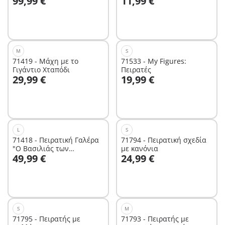
99,99 €
11,99 €
M
S
71419 - Μάχη με το
71533 - My Figures:
Γιγάντιο Χταπόδι
Πειρατές
Στο καλάθι
Στο καλάθι
29,99 €
19,99 €
L
S
71418 - Πειρατική Γαλέρα
71794 - Πειρατική σχεδία
"Ο Βασιλιάς των
με κανόνια
Στο καλάθι
Στο καλάθι
49,99 €
24,99 €
Πειρατών"
S
M
71795 - Πειρατής με
71793 - Πειρατής με