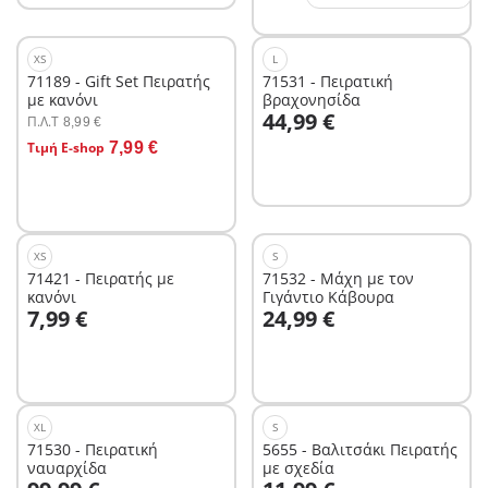
XS
L
71189 - Gift Set Πειρατής
71531 - Πειρατική
με κανόνι
βραχονησίδα
Στο καλάθι
44,99 €
Π.Λ.T
8,99 €
Στο καλάθι
Τιμή E-shop
7,99 €
XS
S
71421 - Πειρατής με
71532 - Μάχη με τον
κανόνι
Γιγάντιο Κάβουρα
Στο καλάθι
Στο καλάθι
7,99 €
24,99 €
XL
S
71530 - Πειρατική
5655 - Βαλιτσάκι Πειρατής
ναυαρχίδα
με σχεδία
Στο καλάθι
Στο καλάθι