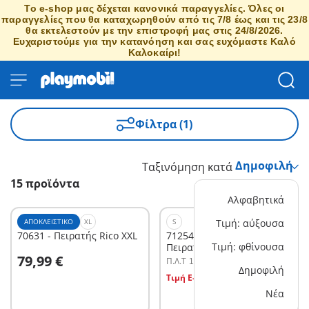
Το e-shop μας δέχεται κανονικά παραγγελίες. Όλες οι
παραγγελίες που θα καταχωρηθούν από τις 7/8 έως και τις 23/8
θα εκτελεστούν με την επιστροφή μας στις 24/8/2026.
Ευχαριστούμε για την κατανόηση και σας ευχόμαστε Καλό
Καλοκαίρι!
Φίλτρα (1)
Ταξινόμηση κατά
15 προϊόντα
Αλφαβητικά
ΑΠΟΚΛΕΙΣΤΙΚΌ
XL
S
Τιμή: αύξουσα
70631 - Πειρατής Rico XXL
71254 - Starter Pack
Τιμή: φθίνουσα
Πειρατής με βαρκούλα και
Στο καλάθι
79,99 €
θησαυρό
Π.Λ.T
14,99 €
Στο καλάθι
Δημοφιλή
Τιμή E-shop
9,89 €
Νέα