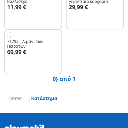
Βαλλίστρα
γιγαντιαίο καρχαρία
Στο καλάθι
Στο καλάθι
11,99 €
29,99 €
L
71792 - Λιμάνι των
Πειρατών
Στο καλάθι
69,99 €
0} από 1
Home
Κατάστημα