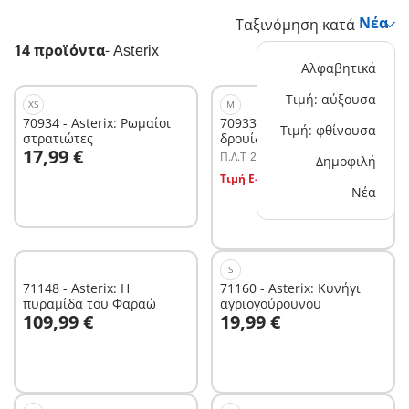
Ταξινόμηση κατά
14 προϊόντα
-
Asterix
Αλφαβητικά
Τιμή: αύξουσα
XS
M
70934 - Asterix: Ρωμαίοι
70933 - Asterix: Ο
Τιμή: φθίνουσα
στρατιώτες
δρουίδης Πανοραμίξ
Στο καλάθι
17,99 €
Π.Λ.T
26,99 €
Δημοφιλή
Στο καλάθι
Τιμή E-shop
13,49 €
Νέα
S
71148 - Asterix: Η
71160 - Asterix: Κυνήγι
πυραμίδα του Φαραώ
αγριογούρουνου
Στο καλάθι
Στο καλάθι
109,99 €
19,99 €