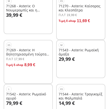
M
XS
71268 - Asterix: Ο
71270 - Asterix: Καίσαρας
Νουμερομπίς και η
και Κλεοπάτρα
Στο καλάθι
39,99 €
κατασκευή του Παλατιού
Π.Λ.T
19,99 €
Στο καλάθι
Τιμή E-shop
11,69 €
XS
M
71269 - Asterix: Η
71543 - Asterix: Ρωμαϊκή
δηλητηριασμένη τούρτα
άμαξα
Στο καλάθι
29,99 €
του Πυραμιδονίς
Π.Λ.T
17,99 €
Στο καλάθι
Τιμή E-shop
8,99 €
L
XS
71542 - Asterix: Ρωμαϊκό
71544 - Asterix: Τραγικομίξ
οχυρό
και Φαλμπαλά
Στο καλάθι
Στο καλάθι
79,99 €
14,99 €