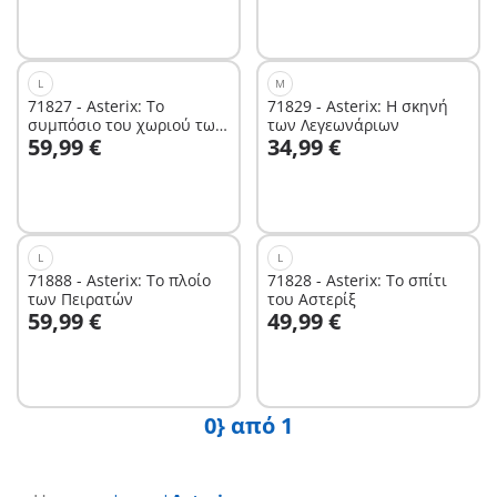
L
M
71827 - Asterix: Το
71829 - Asterix: Η σκηνή
συμπόσιο του χωριού των
των Λεγεωνάριων
Στο καλάθι
Στο καλάθι
59,99 €
34,99 €
Γαλατών
L
L
71888 - Asterix: Το πλοίο
71828 - Asterix: Το σπίτι
των Πειρατών
του Αστερίξ
Στο καλάθι
Στο καλάθι
59,99 €
49,99 €
0} από 1