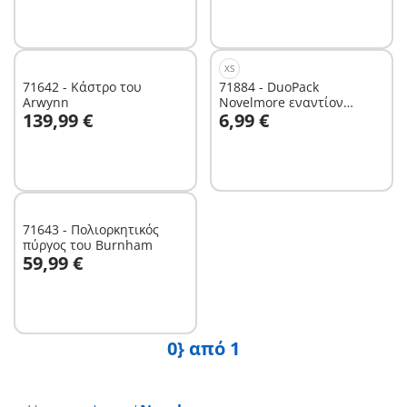
Δεν είναι
διαθέσιμο.
XS
71642 - Κάστρο του
71884 - DuoPack
Arwynn
Novelmore εναντίον
Στο καλάθι
Στο καλάθι
139,99 €
6,99 €
Burnham
71643 - Πολιορκητικός
πύργος του Burnham
Στο καλάθι
59,99 €
0} από 1