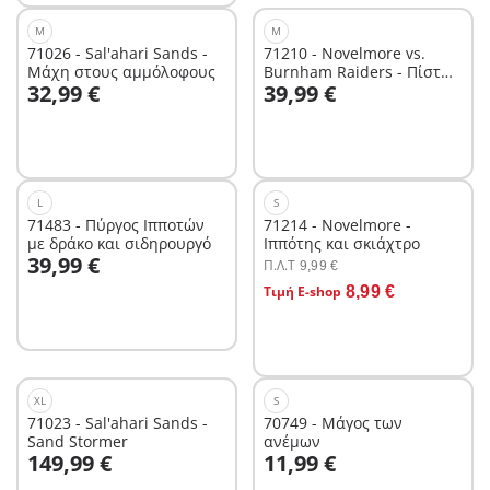
M
M
71026 - Sal'ahari Sands -
71210 - Novelmore vs.
Μάχη στους αμμόλοφους
Burnham Raiders - Πίστα
Στο καλάθι
Στο καλάθι
32,99 €
39,99 €
μάχης
L
S
71483 - Πύργος Ιπποτών
71214 - Novelmore -
με δράκο και σιδηρουργό
Ιππότης και σκιάχτρο
Στο καλάθι
39,99 €
Π.Λ.T
9,99 €
Στο καλάθι
Τιμή E-shop
8,99 €
XL
S
71023 - Sal'ahari Sands -
70749 - Μάγος των
Sand Stormer
ανέμων
Στο καλάθι
149,99 €
11,99 €