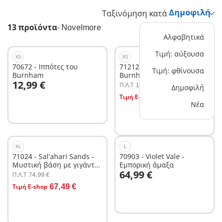
Ταξινόμηση κατά
13 προϊόντα
-
Novelmore
Αλφαβητικά
Τιμή: αύξουσα
XS
XS
70672 - Ιππότες του
71212 - Novelmore vs.
Τιμή: φθίνουσα
Burnham
Burnham Raiders -
Στο καλάθι
12,99 €
Μονομαχία Ιπποτών
Π.Λ.T
14,99 €
Δημοφιλή
Στο καλάθι
Τιμή E-shop
13,49 €
Νέα
XL
L
71024 - Sal'ahari Sands -
70903 - Violet Vale -
Μυστική βάση με γιγάντιο
Εμπορική άμαξα
Στο καλάθι
64,99 €
σκορπιό
Π.Λ.T
74,99 €
Στο καλάθι
Τιμή E-shop
67,49 €