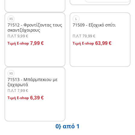
XS
L
71512 - Φροντίζοντας τους
71509 - Εξοχικό σπίτι
σκαντζόχοιρους
Π.Λ.T
Π.Λ.T
9,99 €
79,99 €
Στο καλάθι
Στο καλάθι
Τιμή E-shop
7,99 €
Τιμή E-shop
63,99 €
XS
71513 - Μπάρμπεκιου με
ζαχαρωτά
Π.Λ.T
7,99 €
Στο καλάθι
Τιμή E-shop
6,39 €
0} από 1