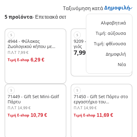
Ταξινόμηση κατά
5 προϊόντα
-
Επετειακά σετ
Αλφαβητικά
Τιμή: αύξουσα
S
S
4944 - Φύλακας
9209 - Βίκινγκ Πατέρας και
Τιμή: φθίνουσα
Ζωολογικού κήπου με
γιός
Στο καλάθι
7,99 €
αλπάκα
Π.Λ.T
7,99 €
Δημοφιλή
Στο καλάθι
Τιμή E-shop
6,29 €
Νέα
S
S
71449 - Gift Set Mini-Golf
71450 - Gift Set Πάρτυ στο
Πάρτυ
εργαστήριο του
τρελοεπιστήμονα
Π.Λ.T
Π.Λ.T
14,99 €
14,99 €
Στο καλάθι
Στο καλάθι
Τιμή E-shop
10,79 €
Τιμή E-shop
11,69 €