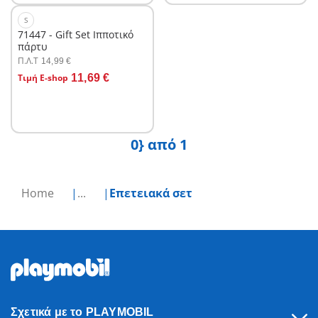
S
71447 - Gift Set Ιπποτικό
πάρτυ
Π.Λ.T
14,99 €
Τιμή E-shop
11,69 €
Δεν είναι
διαθέσιμο.
0} από 1
Home
...
Επετειακά σετ
Σχετικά με το PLAYMOBIL