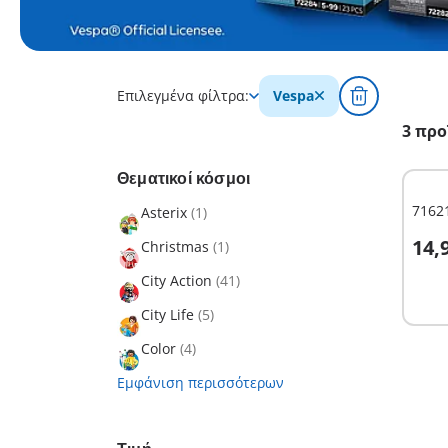
Επιλεγμένα φίλτρα:
Vespa
3 προ
Θεματικοί κόσμοι
7162
Asterix
(1)
Σ
14,
Christmas
(1)
City Action
(41)
City Life
(5)
Color
(4)
Εμφάνιση περισσότερων