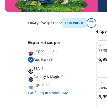
Επιλεγμένα φίλτρα:
Duo Pack
4 προ
Θεματικοί κόσμοι
XS
71799
City Action
(12)
Σ
6,9
Duo Pack
(4)
ESA
(1)
Fantasy & Magic
(2)
XS
Figures
(2)
7180
Εμφάνιση περισσότερων
Σ
6,9