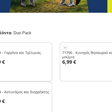
ϊόντα
-
Duo Pack
XS
 - Γοργόνα και Τρίτωνας
71796 - Κυνηγός θησαυρού κ
μούμια
το καλάθι
Στο καλάθι
9 €
6,99 €
4 - Αστυνόμος και διαρρήκτης
το καλάθι
9 €