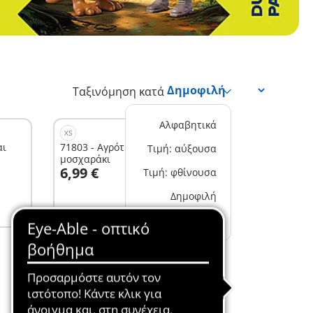
Ταξινόμηση κατά
Αλφαβητικά
XS
αι
71803 - Αγρότισσα και παιδάκι με
Τιμή: αύξουσα
μοσχαράκι
Στο καλάθι
6,99 €
Τιμή: φθίνουσα
Δημοφιλή
Νέα