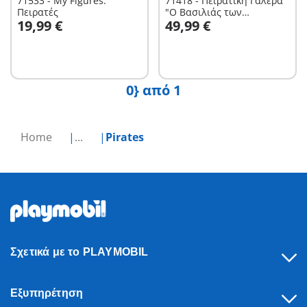
71533 - My Figures:
71418 - Πειρατική Γαλέρα
Πειρατές
"Ο Βασιλιάς των
Στο καλάθι
Στο καλάθι
19,99 €
49,99 €
Πειρατών"
0} από 1
Home
...
Pirates
Σχετικά με το PLAYMOBIL
Εξυπηρέτηση