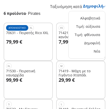
Ταξινόμηση κατά
6 προϊόντα
-
Pirates
Αλφαβητικά
Τιμή: αύξουσα
ΑΠΟΚΛΕΙΣΤΙΚΌ
XL
XS
70631 - Πειρατής Rico XXL
71421 - Πειρατής με
Τιμή: φθίνουσα
κανόνι
Στο καλάθι
Στο καλάθι
79,99 €
7,99 €
Δημοφιλή
Νέα
XL
M
71530 - Πειρατική
71419 - Μάχη με το
ναυαρχίδα
Γιγάντιο Χταπόδι
Στο καλάθι
Στο καλάθι
99,99 €
29,99 €
S
L