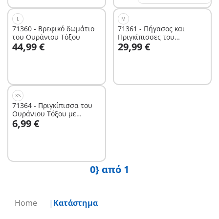
L
M
71360 - Βρεφικό δωμάτιο
71361 - Πήγασος και
του Ουράνιου Τόξου
Πριγκίπισσες του
Στο καλάθι
Στο καλάθι
44,99 €
29,99 €
Ουράνιου Τόξου
XS
71364 - Πριγκίπισσα του
Ουράνιου Τόξου με
Στο καλάθι
6,99 €
σβούρα
0} από 1
Home
Κατάστημα