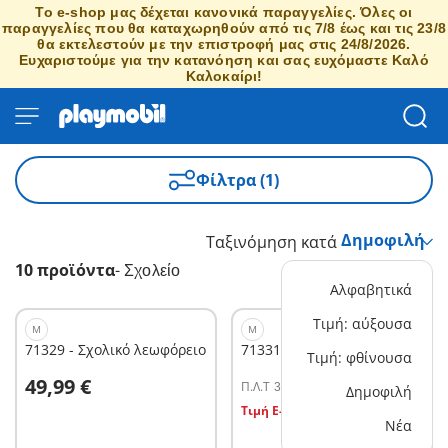
Το e-shop μας δέχεται κανονικά παραγγελίες. Όλες οι
παραγγελίες που θα καταχωρηθούν από τις 7/8 έως και τις 23/8
θα εκτελεστούν με την επιστροφή μας στις 24/8/2026.
Ευχαριστούμε για την κατανόηση και σας ευχόμαστε Καλό
Καλοκαίρι!
Φίλτρα (1)
Ταξινόμηση κατά
10 προϊόντα
-
Σχολείο
Αλφαβητικά
Τιμή: αύξουσα
M
M
71329 - Σχολικό λεωφόρειο
71331 - Τάξη Γεωγραφίας
Τιμή: φθίνουσα
Στο καλάθι
49,99 €
Π.Λ.T
34,99 €
Δημοφιλή
Στο καλάθι
Τιμή E-shop
16,19 €
Νέα