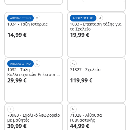
ΑΠΟΚΛΕΙΣΤΙΚΌ
M
ΑΠΟΚΛΕΙΣΤΙΚΌ
M
1034 - Τάξη Ιστορίας
1033 - Επέκταση τάξης για
το Σχολείο
Στο καλάθι
Στο καλάθι
14,99 €
19,99 €
ΑΠΟΚΛΕΙΣΤΙΚΌ
L
XL
1032 - Τάξη
71327 - Σχολείο
Καλλιτεχνικών-Επέκταση
Στο καλάθι
Στο καλάθι
29,99 €
119,99 €
για το Σχολείο
L
M
70983 - Σχολικό λεωφορείο
71328 - Αίθουσα
με μαθητές
Γυμναστικής
Στο καλάθι
Στο καλάθι
39,99 €
44,99 €