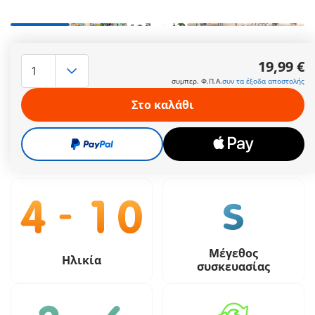
Ο φωτογράφος φοράει μία στολή ζέβρας για να μην γίνει
αντιληπτός. Η έκφραση του προσώπου της φιγούρας
19,99 €
PLAYMOBIL αλλάζει, εάν περιστρέψετε το κεφάλι της.
συμπερ. Φ.Π.Α.
συν τα έξοδα αποστολής
Περισσότερες πληροφορίες
Στο καλάθι
19,99 €
συμπερ. Φ.Π.Α.
συν τα έξοδα αποστολής
Μέγεθος
Ηλικία
συσκευασίας