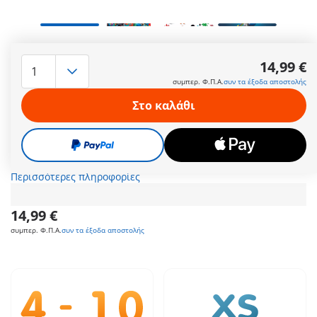
Επειδή ο κλέφτης φοβάται ότι στη στεριά θα εντοπιστούν
αμέσως τα κλοπιμαία, κρύβει τον θησαυρό με τα διαμάντια
14,99 €
και τα όπλα στον βυθό της θάλασσας – ανάμεσα στα υδρόβια
συμπερ. Φ.Π.Α.
συν τα έξοδα αποστολής
φυτά. Αλλά ο αστυνομικός δύτης είναι ήδη στα ίχνη του. Με
το υποβρύχιο εξοπλισμό του πηγαίνει στα βάθη της
Στο καλάθι
θάλασσας και εντοπίζει τον κλέφτη μαζί με τον θησαυρό του.
Ο αστυνομικός ασφαλίζει τα κλοπιμαία πάνω του και τα
επιστρέφει με ασφάλεια στη στεριά. Μετά την ολοκλήρωση
της επιχείρησης βγάζει τα βατραχοπέδιλα και όλο τον
εξοπλισμό του.
Περισσότερες πληροφορίες
14,99 €
συμπερ. Φ.Π.Α.
συν τα έξοδα αποστολής