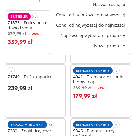
Nazwa: rosnąco
Cena: od najniższej do najwyższej
BESTSELLER
XL
M
71873 - Policyjne centrum
71729 - Radiowóz policyjny
Cena: od najwyższej do najniższej
dowodzenia
189,99 zł
479,99 zł
-25%
Najczęściej wybierane produkty
Dodaj do koszyka
Dodaj do koszyka
359,99 zł
Nowe produkty
L
EKSKLUZYWNE OFERTY
L
71749 - Duża koparka
4041 - Transporter z mini
ładowarką
239,99 zł
239,99 zł
-25%
Dodaj do koszyka
Dodaj do koszyka
179,99 zł
EKSKLUZYWNE OFERTY
XS
EKSKLUZYWNE OFERTY
M
7280 - Znaki drogowe
9845 - Ponton straży
pożarnej