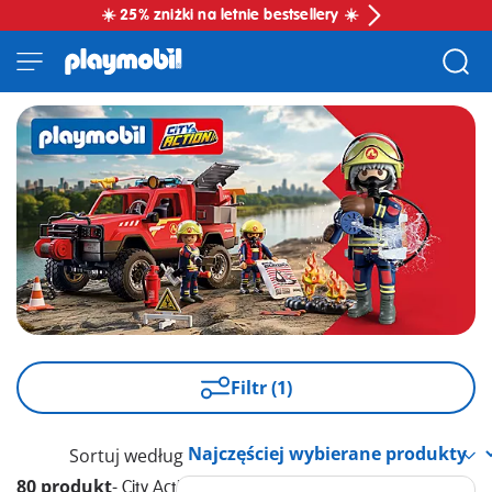
☀️ 25% zniżki na letnie bestsellery ☀️
Filtr (1)
Sortuj według
80 produkt
-
City Action