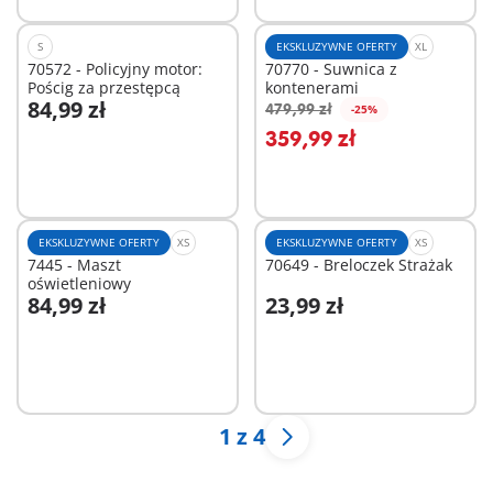
S
EKSKLUZYWNE OFERTY
XL
70572 - Policyjny motor:
70770 - Suwnica z
Pościg za przestępcą
kontenerami
84,99 zł
479,99 zł
-25%
Dodaj do koszyka
Dodaj do koszyka
359,99 zł
EKSKLUZYWNE OFERTY
XS
EKSKLUZYWNE OFERTY
XS
7445 - Maszt
70649 - Breloczek Strażak
oświetleniowy
84,99 zł
23,99 zł
Dodaj do koszyka
Dodaj do koszyka
1 z 4