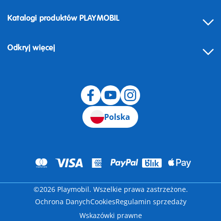
Katalogi produktów PLAYMOBIL
Odkryj więcej
Odstąpienie od umowy
Polska
©2026 Playmobil. Wszelkie prawa zastrzeżone.
Ochrona Danych
Cookies
Regulamin sprzedaży
Wskazówki prawne