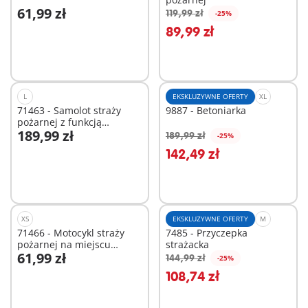
61,99 zł
119,99 zł
-25%
Dodaj do koszyka
Dodaj do koszyka
89,99 zł
L
EKSKLUZYWNE OFERTY
XL
71463 - Samolot straży
9887 - Betoniarka
pożarnej z funkcją
189,99 zł
gaszenia pożaru
189,99 zł
-25%
Dodaj do koszyka
Dodaj do koszyka
142,49 zł
XS
EKSKLUZYWNE OFERTY
M
71466 - Motocykl straży
7485 - Przyczepka
pożarnej na miejscu
strażacka
61,99 zł
wypadku
144,99 zł
-25%
Dodaj do koszyka
Dodaj do koszyka
108,74 zł