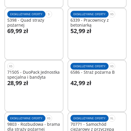
EKSKLUZYWNE OFERTY
S
EKSKLUZYWNE OFERTY
XS
5398 - Quad straży
6339 - Pracownicy z
pożarnej
betoniarką
69,99 zł
52,99 zł
Dodaj do koszyka
Dodaj do koszyka
XS
EKSKLUZYWNE OFERTY
XS
71505 - DuoPack Jednostka
6586 - Straż pożarna B
specjalna i bandyta
28,99 zł
42,99 zł
Dodaj do koszyka
Dodaj do koszyka
EKSKLUZYWNE OFERTY
XS
EKSKLUZYWNE OFERTY
XL
9803 - Rozbudowa - brama
70771 - Samochód
dla straży pożarnej
ciężarowy z przyczepą