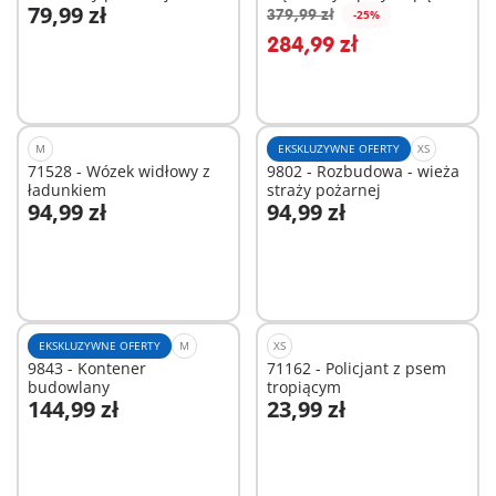
79,99 zł
379,99 zł
-25%
Dodaj do koszyka
Dodaj do koszyka
284,99 zł
M
EKSKLUZYWNE OFERTY
XS
71528 - Wózek widłowy z
9802 - Rozbudowa - wieża
ładunkiem
straży pożarnej
94,99 zł
94,99 zł
Dodaj do koszyka
Dodaj do koszyka
EKSKLUZYWNE OFERTY
M
XS
9843 - Kontener
71162 - Policjant z psem
budowlany
tropiącym
144,99 zł
23,99 zł
Dodaj do koszyka
Dodaj do koszyka