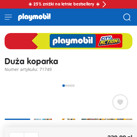
☀️ 25% zniżki na letnie bestsellery ☀️
Duża koparka
Numer artykułu: 71749
Uwaga fani budownictwa! Pomóż robotnikowi budowlanemu
w pracy z nową koparką PLAYMOBIL wyposażoną w kabinę