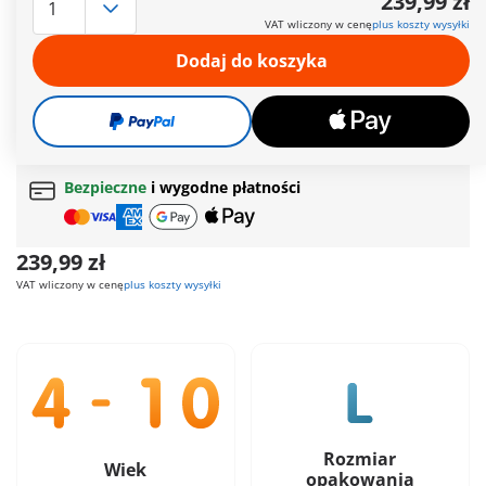
239,99 zł
kierowcy, dużą łopatę, uchwytem do przesuwania łopaty w
VAT wliczony w cenę
plus koszty wysyłki
górę i w dół oraz dodatkową łopatą do prac na placu budowy.
Z odrobiną pomocy robotnik szybciej upora się z pracą.
Dodaj do koszyka
Więcej informacji
Darmowa dostawa
od
200 zł
Darmowy prezent
od
200 zł
Bezpieczne
i wygodne płatności
239,99 zł
VAT wliczony w cenę
plus koszty wysyłki
Rozmiar
Wiek
opakowania