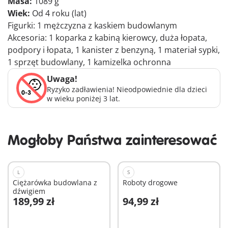
Masa:
1089 g
Wiek:
Od 4 roku (lat)
Figurki: 1 mężczyzna z kaskiem budowlanym
Akcesoria: 1 koparka z kabiną kierowcy, duża łopata,
podpory i łopata, 1 kanister z benzyną, 1 materiał sypki,
1 sprzęt budowlany, 1 kamizelka ochronna
Uwaga!
Ryzyko zadławienia! Nieodpowiednie dla dzieci
w wieku poniżej 3 lat.
Mogłoby Państwa zainteresować
L
S
Ciężarówka budowlana z
Roboty drogowe
dźwigiem
189,99 zł
94,99 zł
Dodaj do koszyka
Dodaj do koszyka